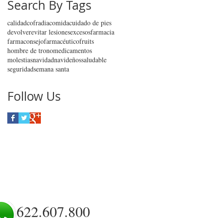
Search By Tags
calidad
cofradia
comida
cuidado de pies
devolver
evitar lesiones
excesos
farmacia
farmaconsejo
farmacéutico
fruits
hombre de trono
medicamentos
molestias
navidad
navideños
saludable
seguridad
semana santa
Follow Us
622.607.800