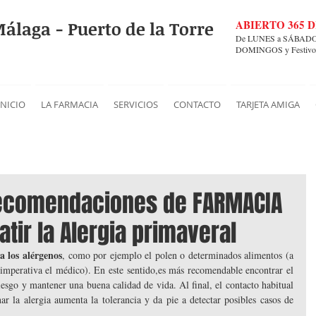
álaga - Puerto de la Torre
ABIERTO 365 D
De LUNES a SÁBADO, 
DOMINGOS y Festivo
INICIO
LA FARMACIA
SERVICIOS
CONTACTO
TARJETA AMIGA
recomendaciones de FARMACIA
tir la Alergia primaveral
a los alérgenos
, como por ejemplo el polen o determinados alimentos (a 
imperativa el médico). En este sentido,es más recomendable encontrar el 
riesgo y mantener una buena calidad de vida. Al final, el contacto habitual 
 la alergia aumenta la tolerancia y da pie a detectar posibles casos de 